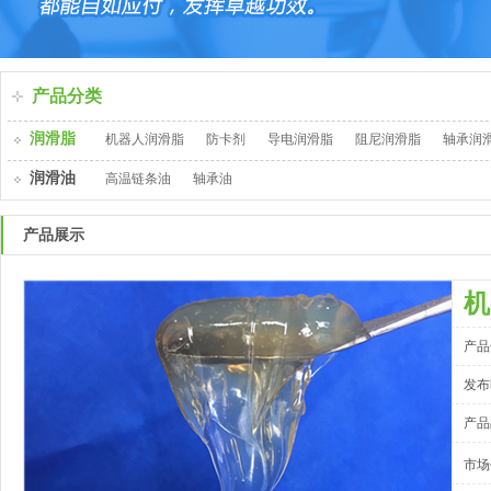
产品分类
润滑脂
机器人润滑脂
防卡剂
导电润滑脂
阻尼润滑脂
轴承润
润滑油
高温链条油
轴承油
产品展示
机
产品
发布时
产品
市场