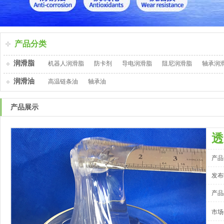
产品分类
润滑脂
机器人润滑脂
防卡剂
导电润滑脂
阻尼润滑脂
轴承润
润滑油
高温链条油
轴承油
产品展示
透
产品
发布时
产品
市场