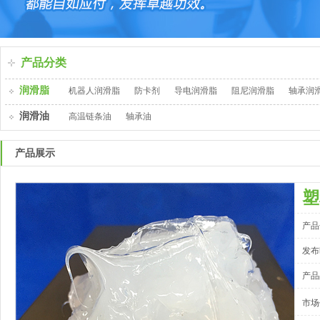
产品分类
润滑脂
机器人润滑脂
防卡剂
导电润滑脂
阻尼润滑脂
轴承润
润滑油
高温链条油
轴承油
产品展示
塑
产品
发布时
产品
市场